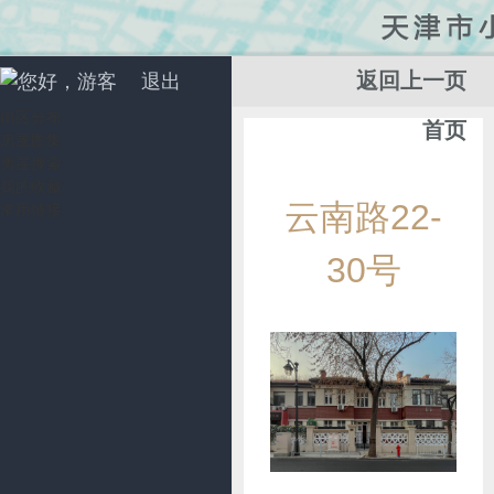
返回上一页
您好，游客
退出
街区分布
首页
房屋图集
房屋搜索
我的收藏
添
云南路22-
常用链接
加
收
30号
藏