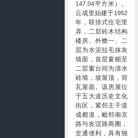
147.04平方米）。
云成里始建于1952
年，联排式住宅里
弄，二层砖木结构
楼房。外檐一、二
层为水泥拉毛抹灰
墙面，首层窗楣至
二层窗台间为清水
砖墙，坡屋顶，筒
瓦屋面。该房屋位
于五大道历史文化
街区，紧邻主干道
成都道，毗邻南京
路与友谊路商圈，
交通便利，具有独