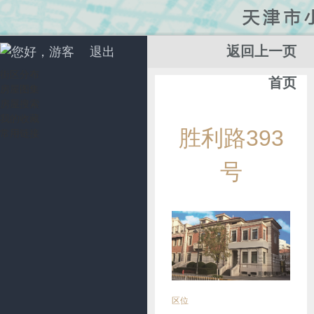
返回上一页
您好，游客
退出
街区分布
首页
房屋图集
房屋搜索
我的收藏
添
胜利路393
常用链接
加
收
号
藏
区位