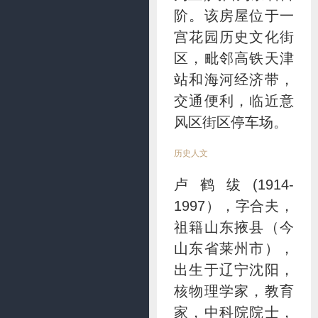
阶。该房屋位于一
宫花园历史文化街
区，毗邻高铁天津
站和海河经济带，
交通便利，临近意
风区街区停车场。
历史人文
卢鹤绂(1914-
1997），字合夫，
祖籍山东掖县（今
山东省莱州市），
出生于辽宁沈阳，
核物理学家，教育
家，中科院院士，