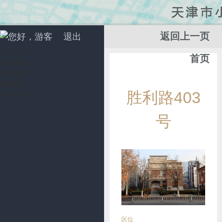
返回上一页
您好，游客
退出
街区分布
首页
房屋图集
房屋搜索
我的收藏
添
胜利路403
常用链接
加
收
号
藏
区位