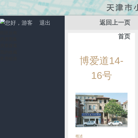
返回上一页
您好，游客
退出
街区分布
首页
房屋图集
房屋搜索
我的收藏
添
博爱道14-
常用链接
加
收
16号
藏
概述