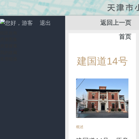
返回上一页
您好，游客
退出
街区分布
首页
房屋图集
房屋搜索
我的收藏
添
建国道14号
常用链接
加
收
藏
概述