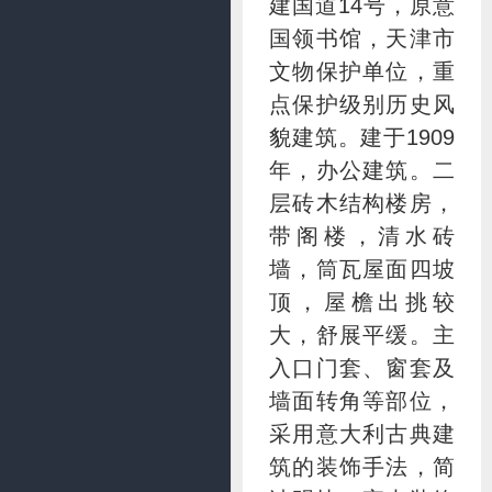
建国道14号，原意
国领书馆，天津市
文物保护单位，重
点保护级别历史风
貌建筑。建于1909
年，办公建筑。二
层砖木结构楼房，
带阁楼，清水砖
墙，筒瓦屋面四坡
顶，屋檐出挑较
大，舒展平缓。主
入口门套、窗套及
墙面转角等部位，
采用意大利古典建
筑的装饰手法，简