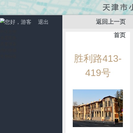
返回上一页
您好，游客
退出
街区分布
首页
房屋图集
房屋搜索
我的收藏
添
胜利路413-
常用链接
加
收
419号
藏