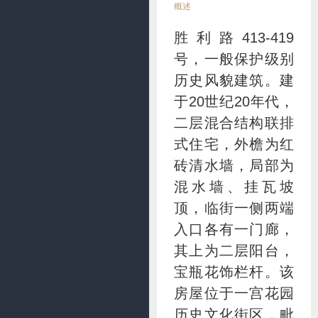
概述
胜利路413-419
号，一般保护级别
历史风貌建筑。建
于20世纪20年代，
二层混合结构联排
式住宅，外檐为红
砖清水墙，局部为
混水墙、挂瓦坡
顶，临街一侧两端
入口各有一门廊，
其上为二层阳台，
宝瓶花饰栏杆。该
房屋位于一宫花园
历史文化街区，毗