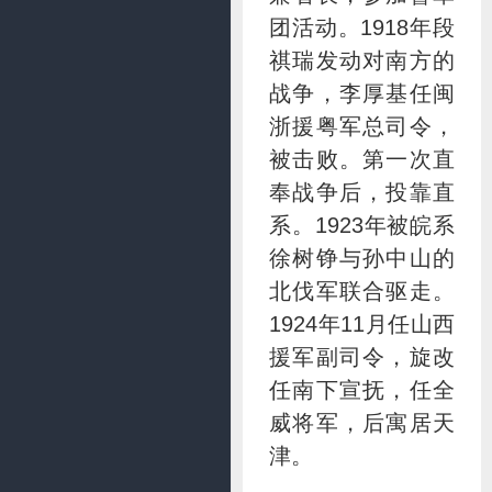
团活动。1918年段
祺瑞发动对南方的
战争，李厚基任闽
浙援粤军总司令，
被击败。第一次直
奉战争后，投靠直
系。1923年被皖系
徐树铮与孙中山的
北伐军联合驱走。
1924年11月任山西
援军副司令，旋改
任南下宣抚，任全
威将军，后寓居天
津。