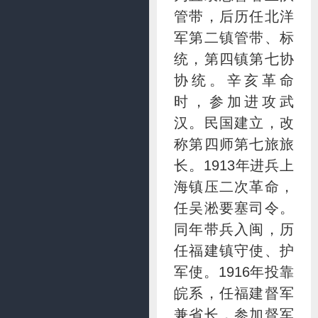
管带，后历任北洋
军第二镇管带、标
统，第四镇第七协
协统。辛亥革命
时，参加进攻武
汉。民国建立，改
称第四师第七旅旅
长。1913年进兵上
海镇压二次革命，
任吴淞要塞司令。
同年带兵入闽，历
任福建镇守使、护
军使。1916年投靠
皖系，任福建督军
兼省长，参加督军