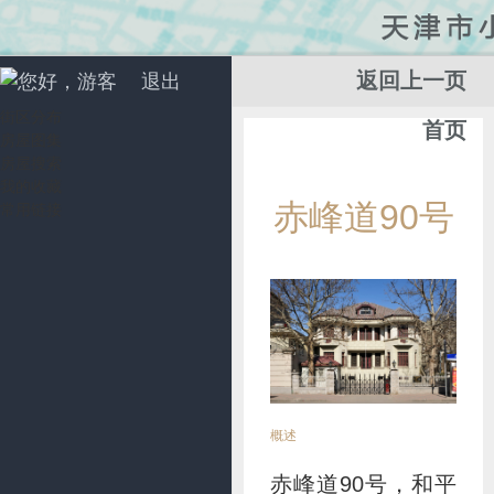
返回上一页
您好，游客
退出
街区分布
首页
房屋图集
房屋搜索
我的收藏
添
赤峰道90号
常用链接
加
收
藏
概述
赤峰道90号，和平