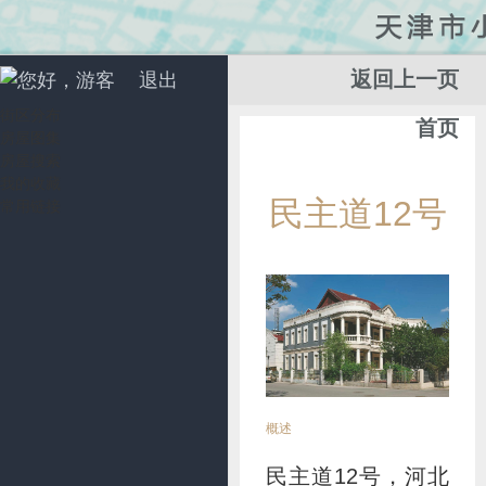
返回上一页
您好，游客
退出
街区分布
首页
房屋图集
房屋搜索
我的收藏
添
民主道12号
常用链接
加
收
藏
概述
民主道12号，河北