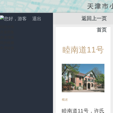
返回上一页
您好，游客
退出
街区分布
首页
房屋图集
房屋搜索
我的收藏
添
睦南道11号
常用链接
加
收
藏
概述
睦南道11号，许氏