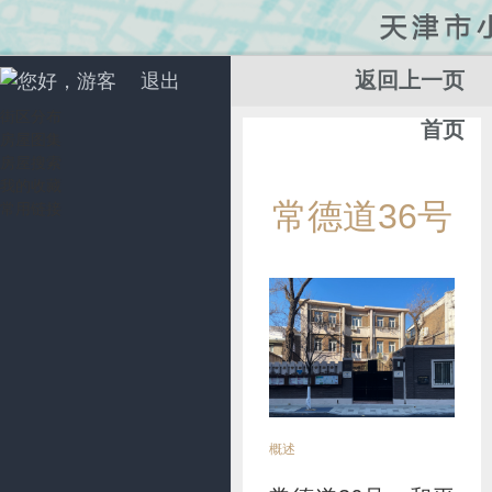
返回上一页
您好，游客
退出
街区分布
首页
房屋图集
房屋搜索
我的收藏
添
常德道36号
常用链接
加
收
藏
概述