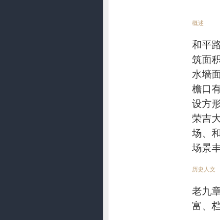
概述
和平路
筑面积
水墙
檐口
设方
荣吉
场、
场景
历史人文
老九
富、