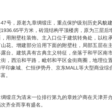
47号，原老九章绸缎庄，重点保护级别历史风貌建
1936.65平方米，砖混结构平顶楼房，原为三层
面，用附壁柱装饰。主入口位于建筑转角处，以柱
有山花。增建部分沿用下面的附壁柱，局部五层在
形露台。建筑具有古典主义特征，坐落于和平区南
大街，西沿和平路，毗邻和平区金街商圈，地理位
和平印象城、仁恒伊势丹、京东MALL等大型商业综
丰富。
章绸缎庄为清末一位排行第九的章姓沪商在天津开
档次齐全而享有盛名。